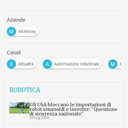
Aziende
M
McKinsey
Canali
A
M
lità
Automazione industriale
Meccatronica
ROBOTICA
Gli USA bloccano le importazioni di
robot umanoidi e inverter: “Questione
di sicurezza nazionale”
29 Lug 2026