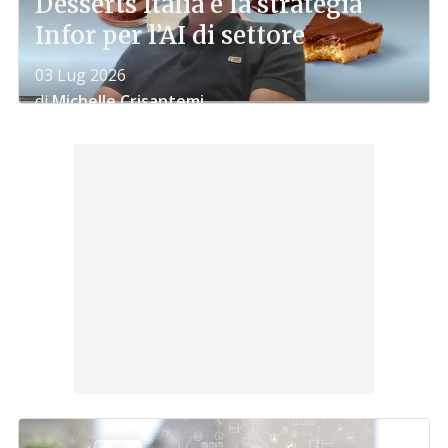
Desserts Italia e la strategia
Infor per l’AI di settore
03 Lug 2026
di
Michelle Crisantemi