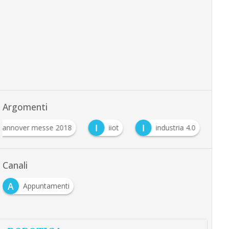
Argomenti
I
I
hannover messe 2018
iiot
industria 4.0
Canali
A
Appuntamenti