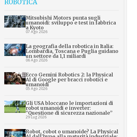
ROBOTICA
Mitsubishi Motors punta sugli
umanoidi: sviluppo e test in fabbrica
a Kyoto
07 Ago 2026
La geografia della robotica in Italia:
Lombardia, Toscana e Puglia guidano
un settore da 1,1 miliardi
06 Ago 2026
Ecco Gemini Robotics 2: la Physical
AI di Google per bracci robotici e
umanoidi
05 Ago 2026
Gli USA bloccano le importazioni di
robot umanoidi e inverter:
“Questione di sicurezza nazionale”
29 Lug 2026
Robot, cobot o umanoide? La Physical
AI dall’hype alla maturità industriale: