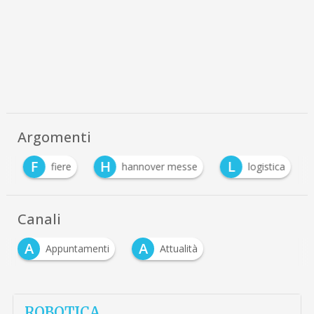
Argomenti
F
H
L
e
fiere
hannover messe
logistica
Canali
A
A
Appuntamenti
Attualità
ROBOTICA