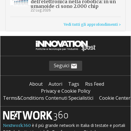
dell’elettronica nella robotica: in un
umanoide ci sono 2.000 chip
22 Lug 2026
Vedi tutti gli approfondimenti >
Seguici
About
Autori
Tags
Rss Feed
Privacy e Cookie Policy
Terms&Conditions Contenuti Specialistici
Cookie Center
è il più grande network in Italia di testate e portali
Nextwork360