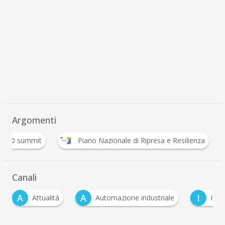
Argomenti
.0 360 summit
Piano Nazionale di Ripresa e Resilienza
Canali
A
A
I
Attualità
Automazione industriale
Indu