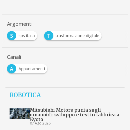
Argomenti
S
T
sps italia
trasformazione digitale
Canali
A
Appuntamenti
ROBOTICA
Mitsubishi Motors punta sugli
umanoidi: sviluppo e test in fabbrica a
Kyoto
07 Ago 2026