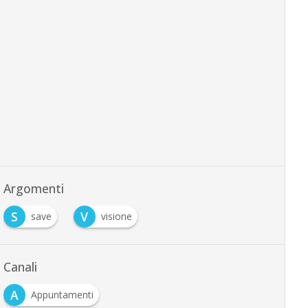
Argomenti
S
V
save
visione
Canali
A
Appuntamenti