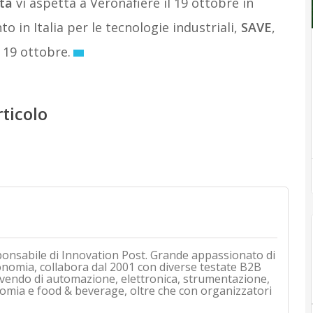
ità
vi aspetta a Veronafiere il 19 ottobre in
o in Italia per le tecnologie industriali,
SAVE
,
 19 ottobre.
rticolo
ponsabile di Innovation Post. Grande appassionato di
onomia, collabora dal 2001 con diverse testate B2B
rivendo di automazione, elettronica, strumentazione,
mia e food & beverage, oltre che con organizzatori