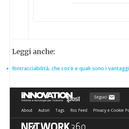
Leggi anche:
Rintracciabilità, che cos’è e quali sono i vanta
Seguici
About
Autori
Tags
Rss Feed
Privacy e Cookie Po