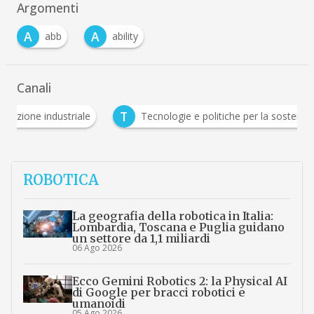
Argomenti
A
A
abb
ability
Canali
T
industriale
Tecnologie e politiche per la sostenibilità
ROBOTICA
La geografia della robotica in Italia:
Lombardia, Toscana e Puglia guidano
un settore da 1,1 miliardi
06 Ago 2026
Ecco Gemini Robotics 2: la Physical AI
di Google per bracci robotici e
umanoidi
05 Ago 2026