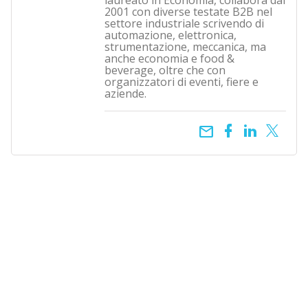
laureato in Economia, collabora dal
2001 con diverse testate B2B nel
settore industriale scrivendo di
automazione, elettronica,
strumentazione, meccanica, ma
anche economia e food &
beverage, oltre che con
organizzatori di eventi, fiere e
aziende.
email