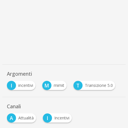
Argomenti
I
M
T
incentivi
mimit
Transizione 5.0
Canali
A
I
Attualità
Incentivi