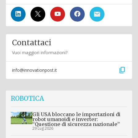
Contattaci
Vuoi maggiori informazioni?
content_copy
info@innovationpost.it
ROBOTICA
Gli USA bloccano le importazioni di
robot umanoidi e inverter:
“Questione di sicurezza nazionale”
29 Lug 2026