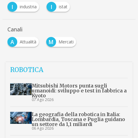
I
I
industria
istat
Canali
A
M
Attualità
Mercati
ROBOTICA
Mitsubishi Motors punta sugli
umanoidi: sviluppo e test in fabbrica a
Kyoto
07 Ago 2026
La geografia della robotica in Italia:
Lombardia, Toscana e Puglia guidano
un settore da 1,1 miliardi
06 Ago 2026