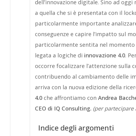
dell’innovazione digitale. Sino ad ogg
a quella
che si è presentata con il
lock
particolarmente
importante
analizzar
conseguenze
e capire l’impatto sul m
particolarmente sentita nel momento i
legata a logiche di
innovazione 4.0
.
Per
occorre
focalizzare l’attenzione su
lla 
contribuendo al cambiamento delle imp
arriva con la
nuova edizione del
la rice
4.0
che affrontiamo con
Andrea Bacchet
CEO di IQ Consulting.
(per partecipare 
Indice degli argomenti