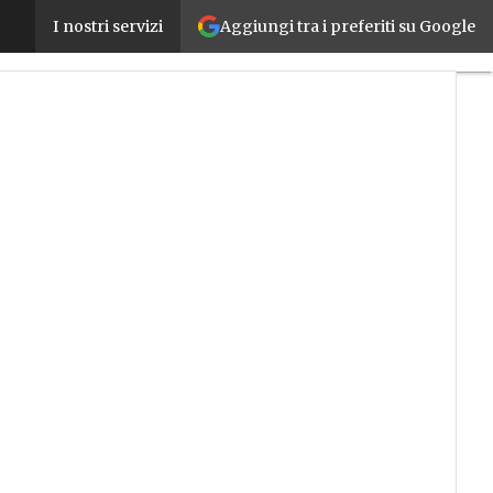
Aggiungi tra i preferiti su Google
Come sta cambiando l’impresa Smart 4.0: la nuova r
I nostri servizi