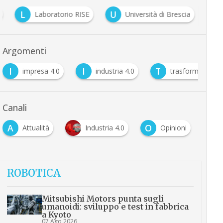
L
U
Laboratorio RISE
Università di Brescia
Argomenti
I
I
T
impresa 4.0
industria 4.0
trasformazione d
Canali
A
O
Attualità
Industria 4.0
Opinioni
ROBOTICA
Mitsubishi Motors punta sugli
umanoidi: sviluppo e test in fabbrica
a Kyoto
07 Ago 2026