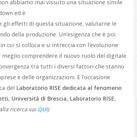
i non abbiamo mai vissuto una situazione simile
I
IQ Consulting
down ed è
e gli effetti di questa situazione,
valutar
ne le
ondo della produzione.
Un’esigenza che è poi
D
Digital Transformation
n cui si colloca e
si intreccia con l’evoluzione
 meglio comprendere il nuovo ruolo del digitale
convergenza tra
tutti i diversi fattori che
stanno
rese e delle organizzazioni
.
E l’occasione
rca del
Laboratorio RISE dedicata al fenomeno
ti, Università di Brescia, Laboratorio RISE,
alla ricerca vai
QUI
)