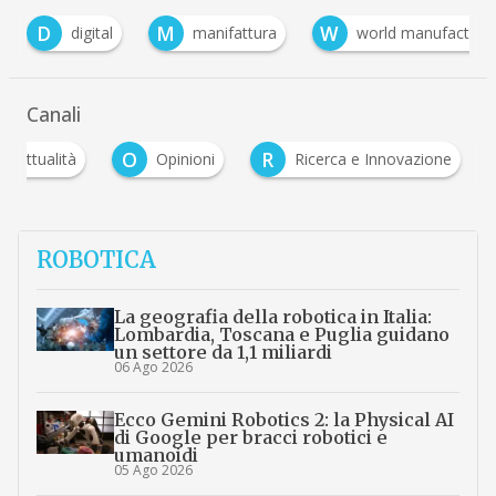
M
W
al
manifattura
world manufacturing forum
Canali
O
R
Attualità
Opinioni
Ricerca e Innovazione
ROBOTICA
La geografia della robotica in Italia:
Lombardia, Toscana e Puglia guidano
un settore da 1,1 miliardi
06 Ago 2026
Ecco Gemini Robotics 2: la Physical AI
di Google per bracci robotici e
umanoidi
05 Ago 2026