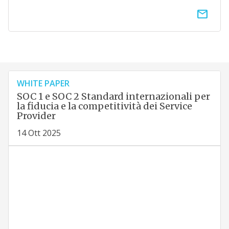
email
WHITE PAPER
SOC 1 e SOC 2 Standard internazionali per
la fiducia e la competitività dei Service
Provider
14 Ott 2025