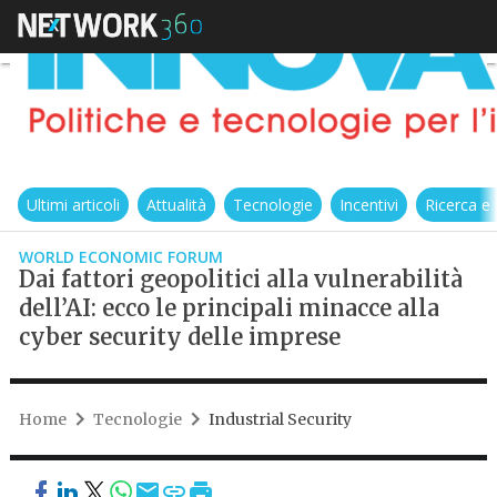
Ultimi articoli
Attualità
Tecnologie
Incentivi
Ricerca e
WORLD ECONOMIC FORUM
Dai fattori geopolitici alla vulnerabilità
dell’AI: ecco le principali minacce alla
cyber security delle imprese
Home
Tecnologie
Industrial Security