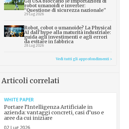
Gli USA bloccano le importazioni di
robot umanoidi e inverter:
“Questione di sicurezza nazionale”
29 Lug 2026
Robot, cobot o umanoide? La Physical
AI dall’hype alla maturità industriale:
guida agli investimenti e agli errori
da evitare in fabbrica
28 Lug 2026
Vedi tutti gli approfondimenti >
Articoli correlati
WHITE PAPER
Portare l’Intelligenza Artificiale in
azienda: vantaggi concreti, casi d’uso e
aree da cui iniziare
02 Lug 2026