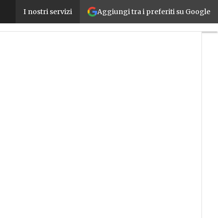
Aggiungi tra i preferiti su Google
L’IoT non decolla? Colpa della mancanza di compe
I nostri servizi