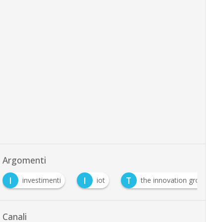
Argomenti
I
I
T
investimenti
iot
the innovation group
Canali