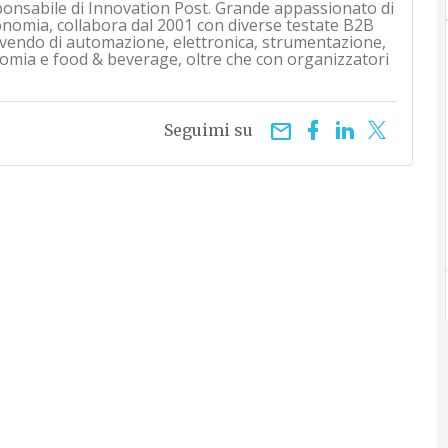
ponsabile di Innovation Post. Grande appassionato di
onomia, collabora dal 2001 con diverse testate B2B
rivendo di automazione, elettronica, strumentazione,
mia e food & beverage, oltre che con organizzatori
email
Seguimi su