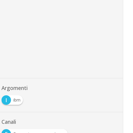
Argomenti
I
ibm
Canali