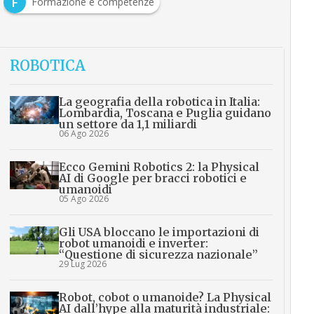
F
Formazione e competenze
ROBOTICA
La geografia della robotica in Italia:
Lombardia, Toscana e Puglia guidano
un settore da 1,1 miliardi
06 Ago 2026
Ecco Gemini Robotics 2: la Physical
AI di Google per bracci robotici e
umanoidi
05 Ago 2026
Gli USA bloccano le importazioni di
robot umanoidi e inverter:
“Questione di sicurezza nazionale”
29 Lug 2026
Robot, cobot o umanoide? La Physical
AI dall’hype alla maturità industriale: