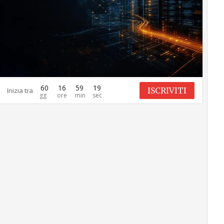
60
16
59
18
ISCRIVITI
Inizia tra