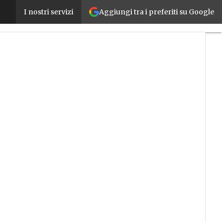
Aggiungi tra i preferiti su Google
Open P-Tech, la piattaforma per la formazione di IB
I nostri servizi