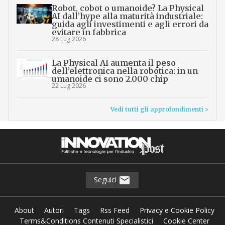
Robot, cobot o umanoide? La Physical
AI dall’hype alla maturità industriale:
guida agli investimenti e agli errori da
evitare in fabbrica
28 Lug 2026
La Physical AI aumenta il peso
dell’elettronica nella robotica: in un
umanoide ci sono 2.000 chip
22 Lug 2026
Vedi tutti gli approfondimenti >
Seguici
About
Autori
Tags
Rss Feed
Privacy e Cookie Policy
Terms&Conditions Contenuti Specialistici
Cookie Center