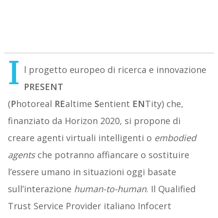
I
l progetto europeo di ricerca e innovazione
PRESENT
(
P
hotoreal
RE
altime
S
entient
EN
Tity) che,
finanziato da Horizon 2020, si propone di
creare agenti virtuali intelligenti o
embodied
agents
che potranno affiancare o sostituire
l’essere umano in situazioni oggi basate
sull’interazione
human-to-human
. Il Qualified
Trust Service Provider italiano Infocert