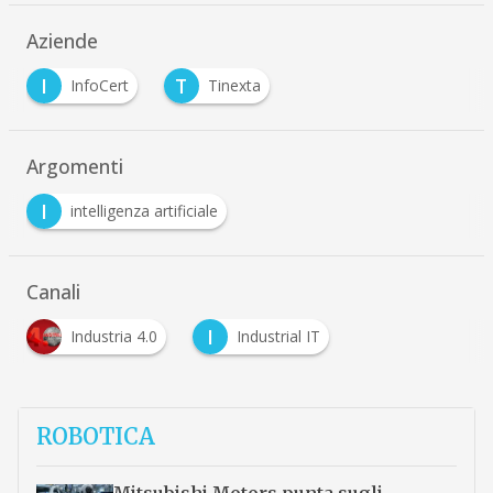
Aziende
I
T
InfoCert
Tinexta
Argomenti
I
intelligenza artificiale
Canali
I
Industria 4.0
Industrial IT
ROBOTICA
Mitsubishi Motors punta sugli