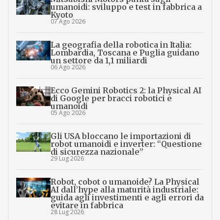
umanoidi: sviluppo e test in fabbrica a
Kyoto
07 Ago 2026
La geografia della robotica in Italia:
Lombardia, Toscana e Puglia guidano
un settore da 1,1 miliardi
06 Ago 2026
Ecco Gemini Robotics 2: la Physical AI
di Google per bracci robotici e
umanoidi
05 Ago 2026
Gli USA bloccano le importazioni di
robot umanoidi e inverter: “Questione
di sicurezza nazionale”
29 Lug 2026
Robot, cobot o umanoide? La Physical
AI dall’hype alla maturità industriale:
guida agli investimenti e agli errori da
evitare in fabbrica
28 Lug 2026