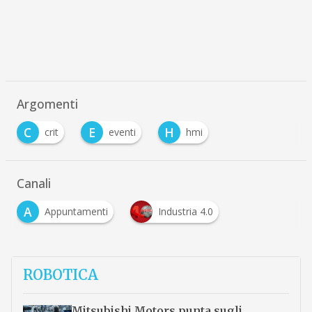
Argomenti
C
E
H
crit
eventi
hmi
Canali
A
Appuntamenti
Industria 4.0
ROBOTICA
Mitsubishi Motors punta sugli