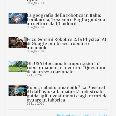
07 Ago 2026
La geografia della robotica in Italia:
Lombardia, Toscana e Puglia guidano
un settore da 1,1 miliardi
06 Ago 2026
Ecco Gemini Robotics 2: la Physical AI
di Google per bracci robotici e
umanoidi
05 Ago 2026
Gli USA bloccano le importazioni di
robot umanoidi e inverter: “Questione
di sicurezza nazionale”
29 Lug 2026
Robot, cobot o umanoide? La Physical
AI dall’hype alla maturità industriale:
guida agli investimenti e agli errori da
evitare in fabbrica
28 Lug 2026
Vedi tutti gli approfondimenti >