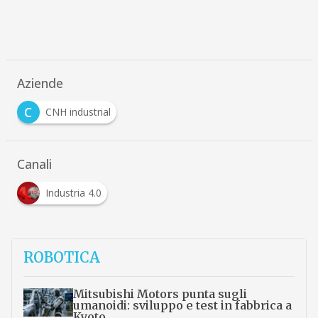
Aziende
C
CNH industrial
Canali
Industria 4.0
ROBOTICA
Mitsubishi Motors punta sugli
umanoidi: sviluppo e test in fabbrica a
Kyoto