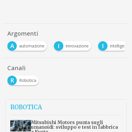
Argomenti
A
I
I
automazione
innovazione
intelligenza 
Canali
R
Robotica
ROBOTICA
Mitsubishi Motors punta sugli
umanoidi: sviluppo e test in fabbrica
a Kyoto