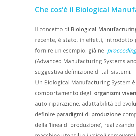
Che cos’è il Biological Manu
Il concetto di
Biological Manufacturi
recente, è stato, in effetti, introdott
fornire un esempio, già nei
proceedin
(Advanced Manufacturing Systems and 
suggestiva definizione di tali sistemi.
Un Biological Manufacturing System è b
comportamento degli
organismi viven
auto-riparazione, adattabilità ed evol
definire
paradigmi di produzione
compl
della ‘linea di produzione’, realizzando
macchine utensili e i veicoli semovent