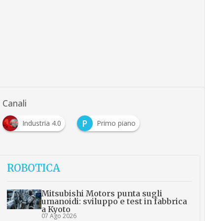
Canali
P
Industria 4.0
Primo piano
…
ROBOTICA
Mitsubishi Motors punta sugli
umanoidi: sviluppo e test in fabbrica
a Kyoto
07 Ago 2026