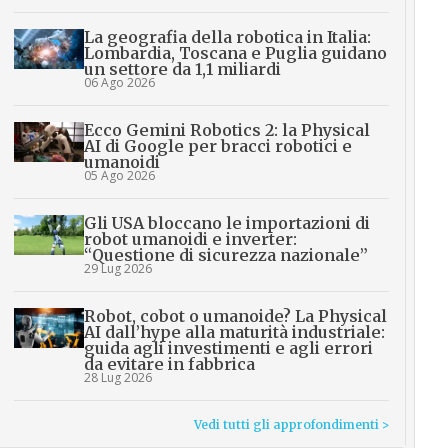
La geografia della robotica in Italia:
Lombardia, Toscana e Puglia guidano
un settore da 1,1 miliardi
06 Ago 2026
Ecco Gemini Robotics 2: la Physical
AI di Google per bracci robotici e
umanoidi
05 Ago 2026
Gli USA bloccano le importazioni di
robot umanoidi e inverter:
“Questione di sicurezza nazionale”
29 Lug 2026
Robot, cobot o umanoide? La Physical
AI dall’hype alla maturità industriale:
guida agli investimenti e agli errori
da evitare in fabbrica
28 Lug 2026
Vedi tutti gli approfondimenti >