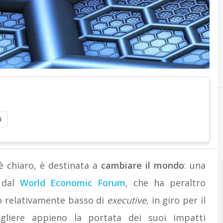
i
 è chiaro, è destinata a
cambiare il mondo
: una
e dal
World Economic Forum
, che ha peraltro
o relativamente basso di
executive
, in giro per il
liere appieno la portata dei suoi impatti