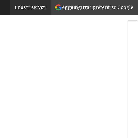
Aggiungi tra i preferiti su Google
Il futuro della produzione? Si chiama Biological M
I nostri servizi