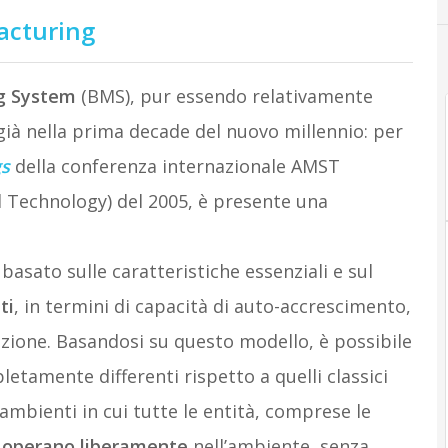
facturing
ng System
(BMS), pur essendo relativamente
o già nella prima decade del nuovo millennio: per
gs
della conferenza internazionale AMST
Technology) del 2005, è presente una
asato sulle caratteristiche essenziali e sul
ti
, in termini di capacità di auto-accrescimento,
uzione. Basandosi su questo modello, è possibile
etamente differenti rispetto a quelli classici
 ambienti in cui tutte le entità, comprese le
i
operano liberamente
nell’ambiente, senza