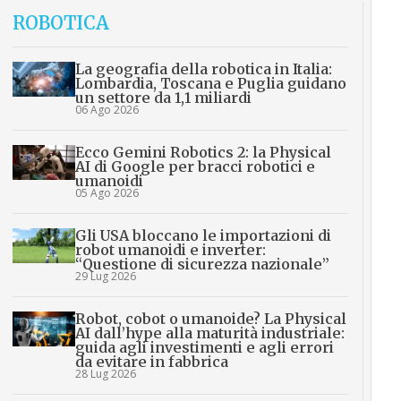
ROBOTICA
La geografia della robotica in Italia:
Lombardia, Toscana e Puglia guidano
un settore da 1,1 miliardi
06 Ago 2026
Ecco Gemini Robotics 2: la Physical
AI di Google per bracci robotici e
umanoidi
05 Ago 2026
Gli USA bloccano le importazioni di
robot umanoidi e inverter:
“Questione di sicurezza nazionale”
29 Lug 2026
Robot, cobot o umanoide? La Physical
AI dall’hype alla maturità industriale:
guida agli investimenti e agli errori
da evitare in fabbrica
28 Lug 2026