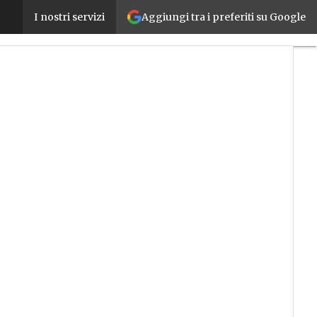
Aggiungi tra i preferiti su Google
Innovazione 4.0, il 20 febbraio premiati a Milano i 
I nostri servizi