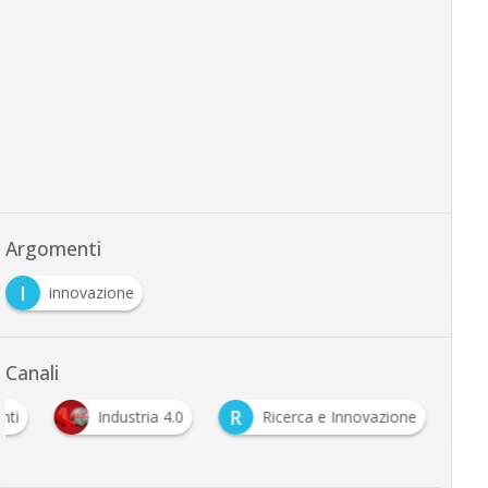
Argomenti
I
innovazione
Canali
R
nti
Industria 4.0
Ricerca e Innovazione