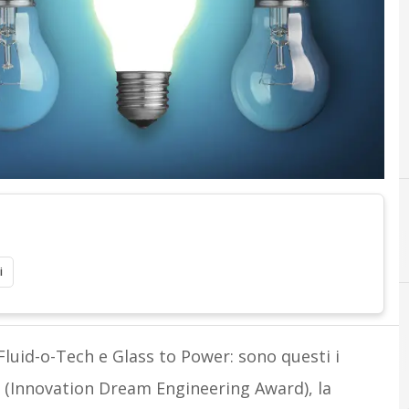
i
A
Appuntame
Fluid-o-Tech e Glass to Power: sono questi i
(Innovation Dream Engineering Award), la