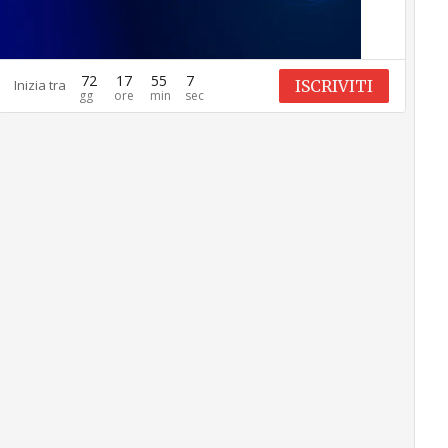
72
17
55
6
ISCRIVITI
Inizia tra