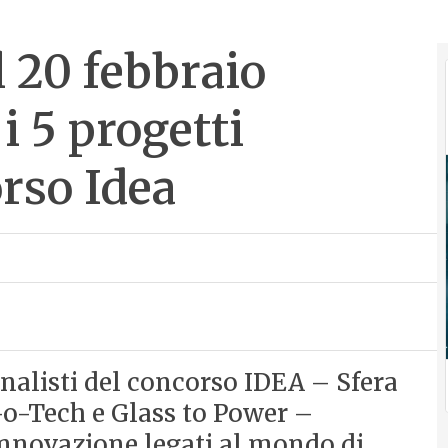
l 20 febbraio
i 5 progetti
orso Idea
inalisti del concorso IDEA – Sfera
-o-Tech e Glass to Power –
 innovazione legati al mondo di