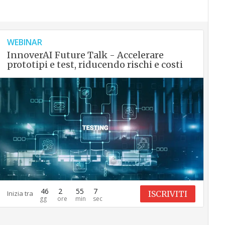
WEBINAR
InnoverAI Future Talk - Accelerare
prototipi e test, riducendo rischi e costi
46
2
55
6
ISCRIVITI
Inizia tra