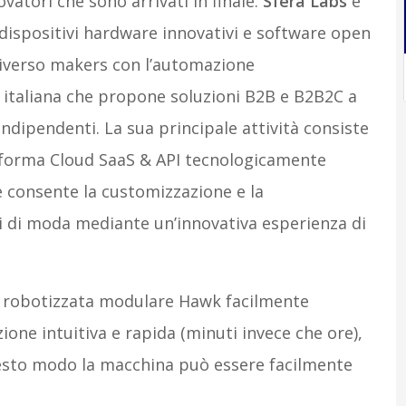
atori che sono arrivati in finale.
Sfera Labs
è
dispositivi hardware innovativi e software open
niverso makers con l’automazione
 italiana che propone soluzioni B2B e B2B2C a
indipendenti. La sua principale attività consiste
taforma Cloud SaaS & API tecnologicamente
e consente la customizzazione e la
i di moda mediante un’innovativa esperienza di
 robotizzata modulare Hawk facilmente
ne intuitiva e rapida (minuti invece che ore),
esto modo la macchina può essere facilmente