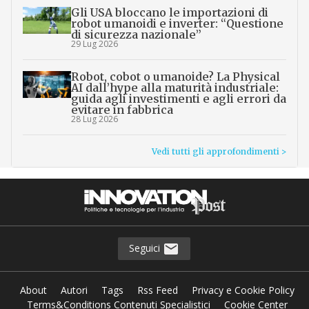
Gli USA bloccano le importazioni di
robot umanoidi e inverter: “Questione
di sicurezza nazionale”
29 Lug 2026
Robot, cobot o umanoide? La Physical
AI dall’hype alla maturità industriale:
guida agli investimenti e agli errori da
evitare in fabbrica
28 Lug 2026
Vedi tutti gli approfondimenti >
Seguici
About
Autori
Tags
Rss Feed
Privacy e Cookie Policy
Terms&Conditions Contenuti Specialistici
Cookie Center