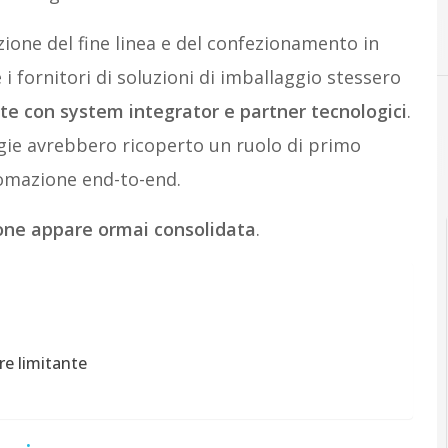
A
automazione
ione del fine linea e del confezionamento in
fornitori di soluzioni di imballaggio stessero
tte con system integrator e partner tecnologici
.
ogie avrebbero ricoperto un ruolo di primo
utomazione end-to-end.
one appare ormai consolidata
.
re limitante