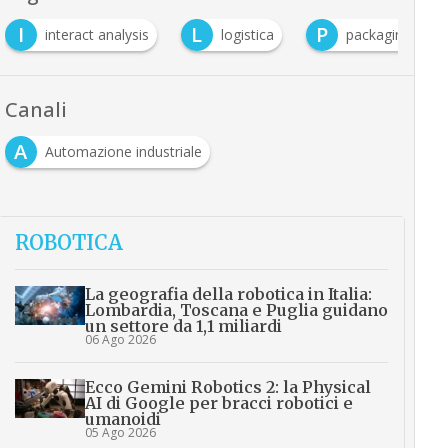
I
L
P
interact analysis
logistica
packaging
Canali
A
Automazione industriale
ROBOTICA
La geografia della robotica in Italia:
Lombardia, Toscana e Puglia guidano
un settore da 1,1 miliardi
06 Ago 2026
Ecco Gemini Robotics 2: la Physical
AI di Google per bracci robotici e
umanoidi
05 Ago 2026