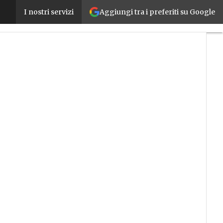
Aggiungi tra i preferiti su Google
I produttori di sistemi per il packaging automatizz
I nostri servizi