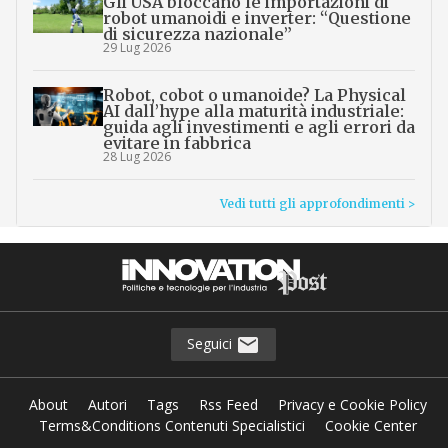
Gli USA bloccano le importazioni di
robot umanoidi e inverter: “Questione
di sicurezza nazionale”
29 Lug 2026
Robot, cobot o umanoide? La Physical
AI dall’hype alla maturità industriale:
guida agli investimenti e agli errori da
evitare in fabbrica
28 Lug 2026
Vedi tutti gli approfondimenti >
Seguici
About
Autori
Tags
Rss Feed
Privacy e Cookie Policy
Terms&Conditions Contenuti Specialistici
Cookie Center