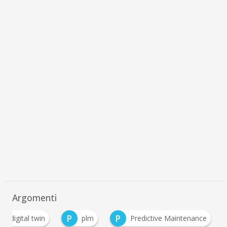
Argomenti
D
P
P
digital twin
plm
Predictive Maintenance