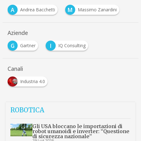
A
M
Andrea Bacchetti
Massimo Zanardini
Aziende
G
I
Gartner
IQ Consulting
Canali
Industria 4.0
ROBOTICA
Gli USA bloccano le importazioni di
robot umanoidi e inverter: “Questione
di sicurezza nazionale”
29 Lug 2026