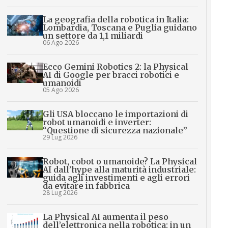
La geografia della robotica in Italia:
Lombardia, Toscana e Puglia guidano
un settore da 1,1 miliardi
06 Ago 2026
Ecco Gemini Robotics 2: la Physical
AI di Google per bracci robotici e
umanoidi
05 Ago 2026
Gli USA bloccano le importazioni di
robot umanoidi e inverter:
“Questione di sicurezza nazionale”
29 Lug 2026
Robot, cobot o umanoide? La Physical
AI dall’hype alla maturità industriale:
guida agli investimenti e agli errori
da evitare in fabbrica
28 Lug 2026
La Physical AI aumenta il peso
dell’elettronica nella robotica: in un