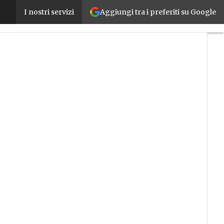
Aggiungi tra i preferiti su Google
Supply chain 4.0: una gestione guidata dai dati illum
I nostri servizi