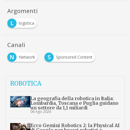
Argomenti
L
logistica
Canali
N
S
Network
Sponsored Content
ROBOTICA
La geografia della robotica in Italia:
Lombardia, Toscana e Puglia guidano
un settore da 1,1 miliardi
06 Ago 2026
Ecco Gemini Robotics 2: la Physical AI
di Google per bracci robotici e