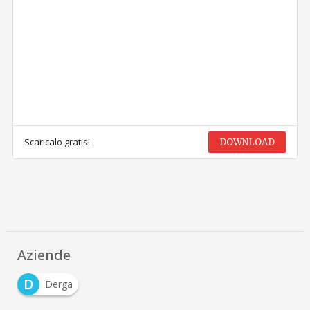
Scaricalo gratis!
DOWNLOAD
Aziende
D
Derga