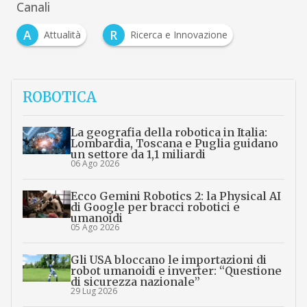
Canali
A
R
Attualità
Ricerca e Innovazione
ROBOTICA
La geografia della robotica in Italia:
Lombardia, Toscana e Puglia guidano
un settore da 1,1 miliardi
06 Ago 2026
Ecco Gemini Robotics 2: la Physical AI
di Google per bracci robotici e
umanoidi
05 Ago 2026
Gli USA bloccano le importazioni di
robot umanoidi e inverter: “Questione
di sicurezza nazionale”
29 Lug 2026