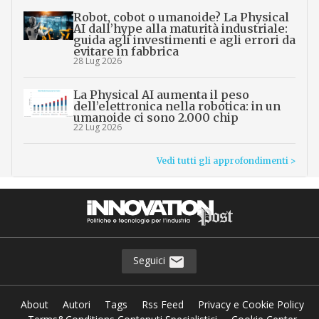
Robot, cobot o umanoide? La Physical
AI dall’hype alla maturità industriale:
guida agli investimenti e agli errori da
evitare in fabbrica
28 Lug 2026
La Physical AI aumenta il peso
dell’elettronica nella robotica: in un
umanoide ci sono 2.000 chip
22 Lug 2026
Vedi tutti gli approfondimenti >
Seguici
About
Autori
Tags
Rss Feed
Privacy e Cookie Policy