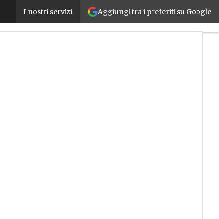
Aggiungi tra i preferiti su Google
Italia e PMI più digitali? Per aumentare competenz
I nostri servizi