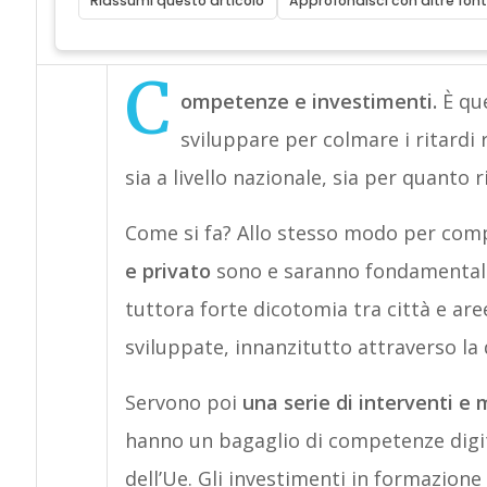
Riassumi questo articolo
Approfondisci con altre font
C
ompetenze e investimenti.
È que
sviluppare per colmare i ritardi 
sia a livello nazionale, sia per quanto
Come si fa? Allo stesso modo per com
e privato
sono e saranno fondamentali.
tuttora forte dicotomia tra città e are
sviluppate, innanzitutto attraverso la di
Servono poi
una serie di interventi e 
hanno un bagaglio di competenze digital
dell’Ue. Gli investimenti in formazion