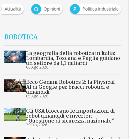
O
P
Attualità
Opinioni
Politica industriale
ROBOTICA
La geografia della robotica in Italia:
Lombardia, Toscana e Puglia guidano
un settore da 1,1 miliardi
06 Ago 2026
Ecco Gemini Robotics 2: la Physical
AI di Google per bracci robotici e
umanoidi
05 Ago 2026
Gli USA bloccano le importazioni di
robot umanoidi e inverter:
“Questione di sicurezza nazionale”
29 Lug 2026