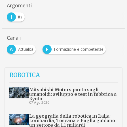
Argomenti
I
its
Canali
A
F
Attualità
Formazione e competenze
ROBOTICA
Mitsubishi Motors punta sugli
umanoidi: sviluppo e test in fabbrica a
Kyoto
07 Ago 2026
La geografia della robotica in Italia:
Lombardia, Toscana e Puglia guidano
un settore da 1,1 miliardi