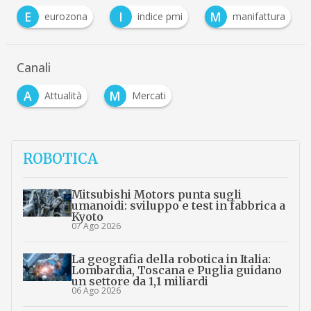
I
M
S
na
indice pmi
manifattura
servizi
Canali
A
M
Attualità
Mercati
ROBOTICA
Mitsubishi Motors punta sugli
umanoidi: sviluppo e test in fabbrica a
Kyoto
07 Ago 2026
La geografia della robotica in Italia:
Lombardia, Toscana e Puglia guidano
un settore da 1,1 miliardi
06 Ago 2026