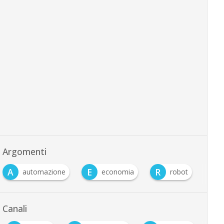
Argomenti
A
E
R
automazione
economia
robot
…
Canali