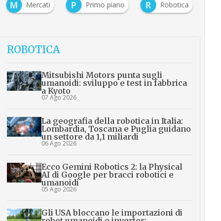
M
P
R
Mercati
Primo piano
Robotica
…
ROBOTICA
Mitsubishi Motors punta sugli
umanoidi: sviluppo e test in fabbrica
a Kyoto
07 Ago 2026
La geografia della robotica in Italia:
Lombardia, Toscana e Puglia guidano
un settore da 1,1 miliardi
06 Ago 2026
Ecco Gemini Robotics 2: la Physical
AI di Google per bracci robotici e
umanoidi
05 Ago 2026
Gli USA bloccano le importazioni di
robot umanoidi e inverter: