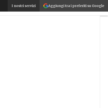
Aggiungi tra i preferiti su Google
Le imprese italiane tra le più robotizzate in Europa
I nostri servizi