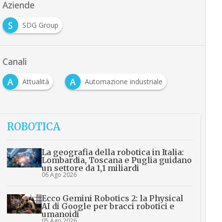
Aziende
S
SDG Group
Canali
A
A
Attualità
Automazione industriale
ROBOTICA
La geografia della robotica in Italia:
Lombardia, Toscana e Puglia guidano
un settore da 1,1 miliardi
06 Ago 2026
Ecco Gemini Robotics 2: la Physical
AI di Google per bracci robotici e
umanoidi
05 Ago 2026