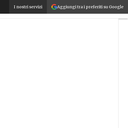
Aggiungi tra i preferiti su Google
Le sfide del Manufacturing nel Pharma: l’approcci
I nostri servizi