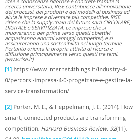
idee e conoscenze rigorose e concrete tramite la
ricerca universitaria, RISE contribuisce all’innovazione
dei processi, dei prodotti e dei modelli di business ed
aiuta le imprese a diventare più competitive. RISE
ritiene che la supply chain del futuro sarà CIRCOLARE,
DIGITALE e SERVITIZZATA. Le imprese che si
muoveranno per prime verso questi obiettivi
acquisiranno enormi vantaggi competitivi, e si
assicureranno una sostenibilità nel lungo termine.
Pertanto orienta la propria attività di ricerca e
diffusione primcipalmente verso questi tre temi.
(www.rise.it)
[1]
https://www.internet4things.it/industry-4-
0/percorsi-impresa-4-0-progettare-e-gestire-la-
service-transformation/
[2]
Porter, M. E., & Heppelmann, J. E. (2014). How
smart, connected products are transforming
competition.
Harvard Business Review
,
92
(11),