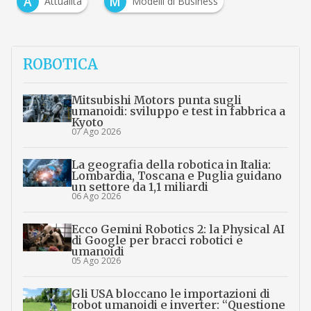
A
M
Attualità
Modelli di Business
ROBOTICA
Mitsubishi Motors punta sugli
umanoidi: sviluppo e test in fabbrica a
Kyoto
07 Ago 2026
La geografia della robotica in Italia:
Lombardia, Toscana e Puglia guidano
un settore da 1,1 miliardi
06 Ago 2026
Ecco Gemini Robotics 2: la Physical AI
di Google per bracci robotici e
umanoidi
05 Ago 2026
Gli USA bloccano le importazioni di
robot umanoidi e inverter: “Questione