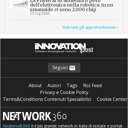
La Physical AI aumenta il peso
dell’elettronica nella robotica: in un
umanoide ci sono 2.000 chip
22 Lug 2026
Vedi tutti gli approfondimenti >
Seguici
About
Autori
Tags
Rss Feed
Privacy e Cookie Policy
Terms&Conditions Contenuti Specialistici
Cookie Center
è il più grande network in Italia di testate e portali
Nextwork360