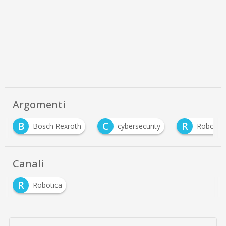
Argomenti
C
R
S
cybersecurity
Robotica
Smart FActory
Canali
R
Robotica