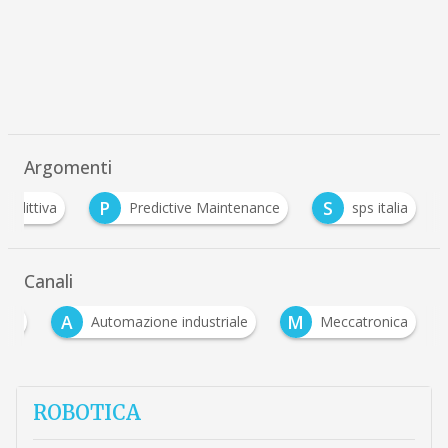
Argomenti
P
S
redittiva
Predictive Maintenance
sps italia
Canali
A
M
lità
Automazione industriale
Meccatronica
ROBOTICA