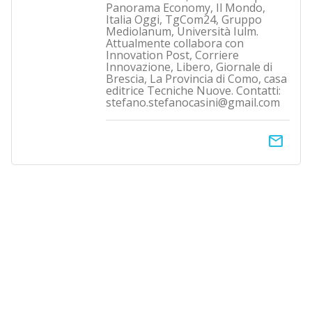
Panorama Economy, Il Mondo,
Italia Oggi, TgCom24, Gruppo
Mediolanum, Università Iulm.
Attualmente collabora con
Innovation Post, Corriere
Innovazione, Libero, Giornale di
Brescia, La Provincia di Como, casa
editrice Tecniche Nuove. Contatti:
stefano.stefanocasini@gmail.com
email