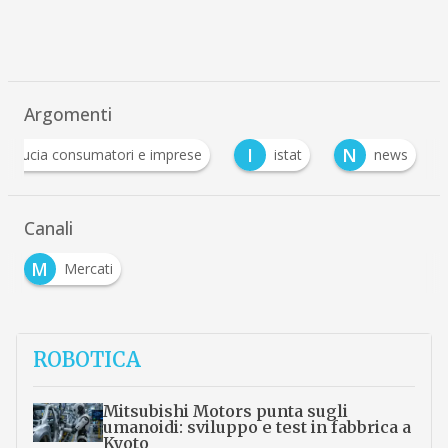
Argomenti
I
N
fiducia consumatori e imprese
istat
news
Canali
M
Mercati
ROBOTICA
Mitsubishi Motors punta sugli
umanoidi: sviluppo e test in fabbrica a
Kyoto