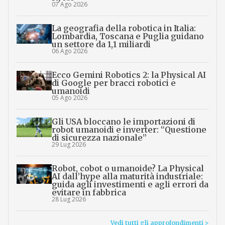
07 Ago 2026
La geografia della robotica in Italia:
Lombardia, Toscana e Puglia guidano
un settore da 1,1 miliardi
06 Ago 2026
Ecco Gemini Robotics 2: la Physical AI
di Google per bracci robotici e
umanoidi
05 Ago 2026
Gli USA bloccano le importazioni di
robot umanoidi e inverter: “Questione
di sicurezza nazionale”
29 Lug 2026
Robot, cobot o umanoide? La Physical
AI dall’hype alla maturità industriale:
guida agli investimenti e agli errori da
evitare in fabbrica
28 Lug 2026
Vedi tutti gli approfondimenti >