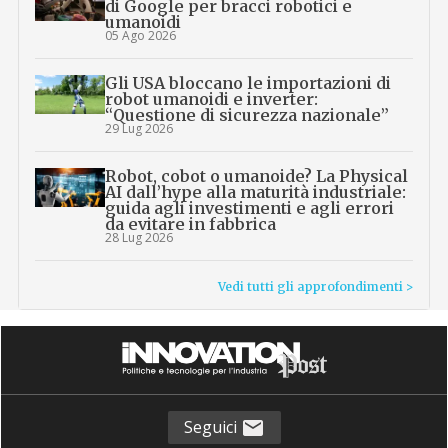
di Google per bracci robotici e
umanoidi
05 Ago 2026
Gli USA bloccano le importazioni di
robot umanoidi e inverter:
“Questione di sicurezza nazionale”
29 Lug 2026
Robot, cobot o umanoide? La Physical
AI dall’hype alla maturità industriale:
guida agli investimenti e agli errori
da evitare in fabbrica
28 Lug 2026
Vedi tutti gli approfondimenti >
Seguici