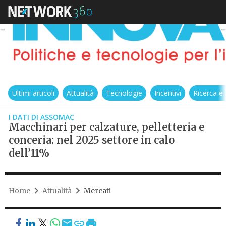
Ultimi articoli
Attualità
Tecnologie
Incentivi
Ricerca e
I DATI DI ASSOMAC
Macchinari per calzature, pelletteria e
conceria: nel 2025 settore in calo
dell’11%
Home
Attualità
Mercati