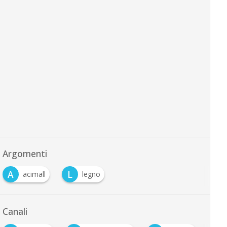
Argomenti
A
L
acimall
legno
Canali