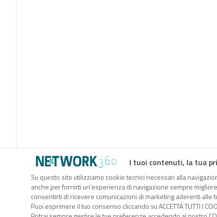
I tuoi contenuti, la tua pr
Su questo sito utilizziamo cookie tecnici necessari alla navigazion
anche per fornirti un’esperienza di navigazione sempre migliore, p
consentirti di ricevere comunicazioni di marketing aderenti alle tu
Puoi esprimere il tuo consenso cliccando su ACCETTA TUTTI I COO
Potrai sempre gestire le tue preferenze accedendo al nostro COO