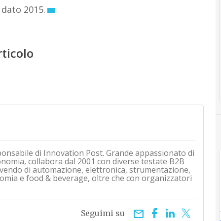
 dato 2015.
rticolo
ponsabile di Innovation Post. Grande appassionato di
onomia, collabora dal 2001 con diverse testate B2B
rivendo di automazione, elettronica, strumentazione,
mia e food & beverage, oltre che con organizzatori
email
Seguimi su