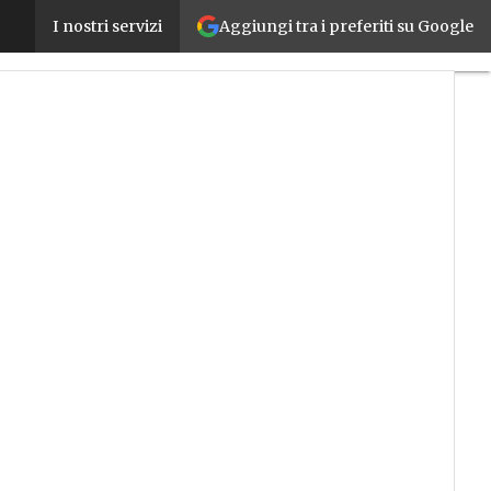
Aggiungi tra i preferiti su Google
Macchine per la lavorazione del legno, nel 2016 cres
I nostri servizi