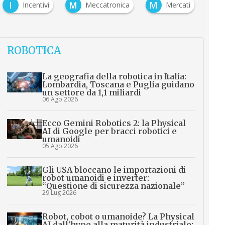
I
M
M
Incentivi
Meccatronica
Mercati
ROBOTICA
La geografia della robotica in Italia:
Lombardia, Toscana e Puglia guidano
un settore da 1,1 miliardi
06 Ago 2026
Ecco Gemini Robotics 2: la Physical
AI di Google per bracci robotici e
umanoidi
05 Ago 2026
Gli USA bloccano le importazioni di
robot umanoidi e inverter:
“Questione di sicurezza nazionale”
29 Lug 2026
Robot, cobot o umanoide? La Physical
AI dall’hype alla maturità industriale: