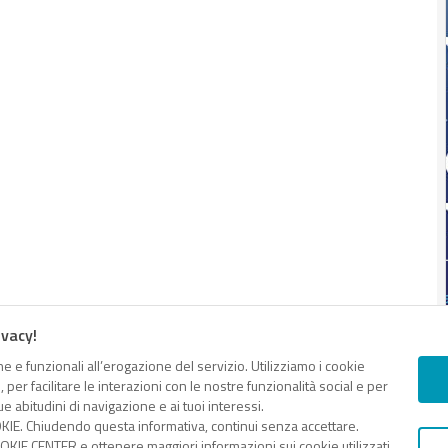
ivacy!
e e funzionali all’erogazione del servizio. Utilizziamo i cookie
er facilitare le interazioni con le nostre funzionalità social e per
e abitudini di navigazione e ai tuoi interessi.
KIE. Chiudendo questa informativa, continui senza accettare.
KIE CENTER e ottenere maggiori informazioni sui cookie utilizzati,