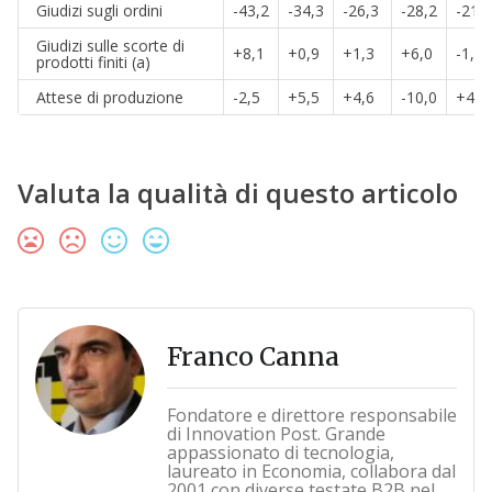
Giudizi sugli ordini
-43,2
-34,3
-26,3
-28,2
-21,0
Giudizi sulle scorte di
+8,1
+0,9
+1,3
+6,0
-1,4
prodotti finiti (a)
Attese di produzione
-2,5
+5,5
+4,6
-10,0
+4,2
Valuta la qualità di questo articolo
Franco Canna
Fondatore e direttore responsabile
di Innovation Post. Grande
appassionato di tecnologia,
laureato in Economia, collabora dal
2001 con diverse testate B2B nel