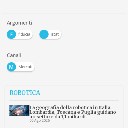
Argomenti
F
I
fiducia
istat
Canali
M
Mercati
ROBOTICA
La geografia della robotica in Italia:
Lombardia, Toscana e Puglia guidano
un settore da 1,1 miliardi
06 Ago 2026