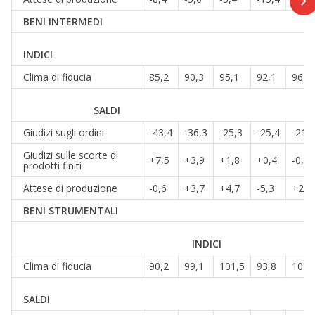
BENI INTERMEDI
INDICI
Clima di fiducia
85,2
90,3
95,1
92,1
96,5
SALDI
Giudizi sugli ordini
-43,4
-36,3
-25,3
-25,4
-21,6
Giudizi sulle scorte di
+7,5
+3,9
+1,8
+0,4
-0,5
prodotti finiti
Attese di produzione
-0,6
+3,7
+4,7
-5,3
+2,6
BENI STRUMENTALI
INDICI
Clima di fiducia
90,2
99,1
101,5
93,8
104,
SALDI