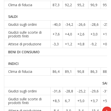
Clima di fiducia
87,3
92,2
95,2
90,9
95,9
SALDI
Giudizi sugli ordini
-40,0
-34,2
-26,6
-28,6
-25,7
Giudizi sulle scorte di
+7,6
+4,0
+2,6
+3,0
+1,2
prodotti finiti
Attese di produzione
-3,3
+1,2
+0,8
-9,2
+0,4
BENI DI CONSUMO
INDICI
Clima di fiducia
86,4
89,1
90,8
86,3
88,6
SALD
Giudizi sugli ordini
-31,6
-28,8
-25,2
-29,6
-31,6
Giudizi sulle scorte di
+8,5
6,7
+5,0
+3,7
+5,2
prodotti finiti
Attese di produzione
-8,4
-5,0
-5,4
-15,4
-5,1