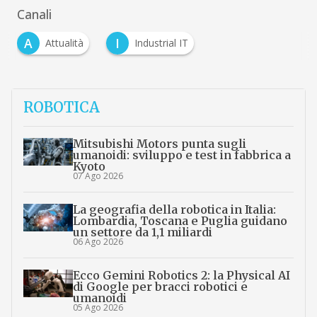
Canali
A
I
Attualità
Industrial IT
ROBOTICA
Mitsubishi Motors punta sugli
umanoidi: sviluppo e test in fabbrica a
Kyoto
07 Ago 2026
La geografia della robotica in Italia:
Lombardia, Toscana e Puglia guidano
un settore da 1,1 miliardi
06 Ago 2026
Ecco Gemini Robotics 2: la Physical AI
di Google per bracci robotici e
umanoidi
05 Ago 2026