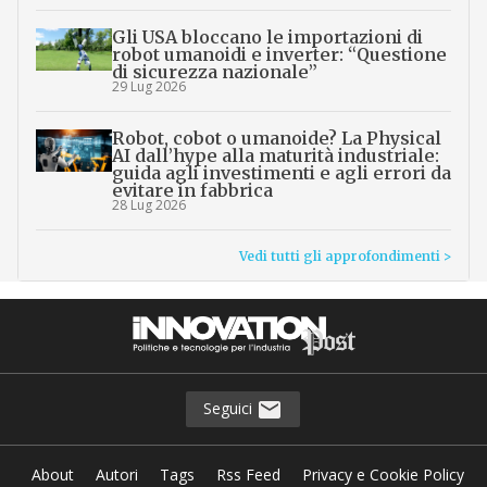
Gli USA bloccano le importazioni di
robot umanoidi e inverter: “Questione
di sicurezza nazionale”
29 Lug 2026
Robot, cobot o umanoide? La Physical
AI dall’hype alla maturità industriale:
guida agli investimenti e agli errori da
evitare in fabbrica
28 Lug 2026
Vedi tutti gli approfondimenti >
Seguici
About
Autori
Tags
Rss Feed
Privacy e Cookie Policy