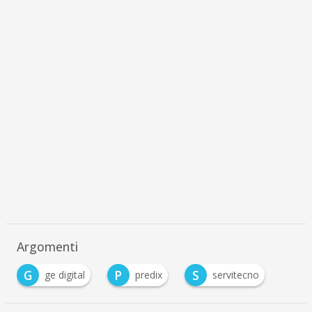
Argomenti
G
P
S
ge digital
predix
servitecno