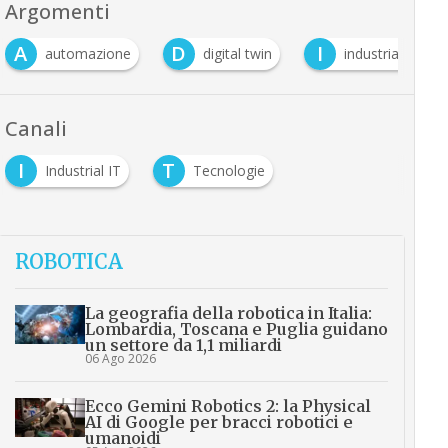
Argomenti
A
D
I
automazione
digital twin
industria 4.0
Canali
I
T
Industrial IT
Tecnologie
ROBOTICA
La geografia della robotica in Italia:
Lombardia, Toscana e Puglia guidano
un settore da 1,1 miliardi
06 Ago 2026
Ecco Gemini Robotics 2: la Physical
AI di Google per bracci robotici e
umanoidi