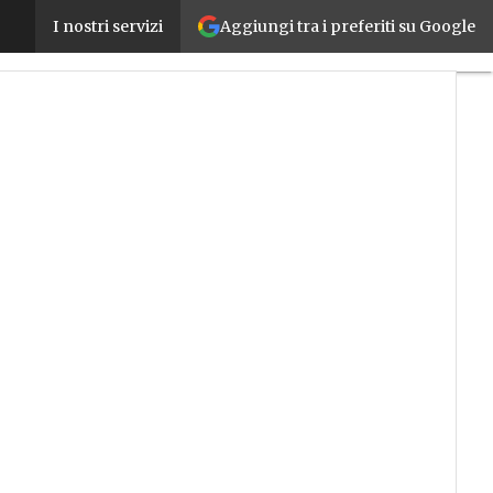
Aggiungi tra i preferiti su Google
Digital Twin: che cos’è, come funziona e quali sono
I nostri servizi