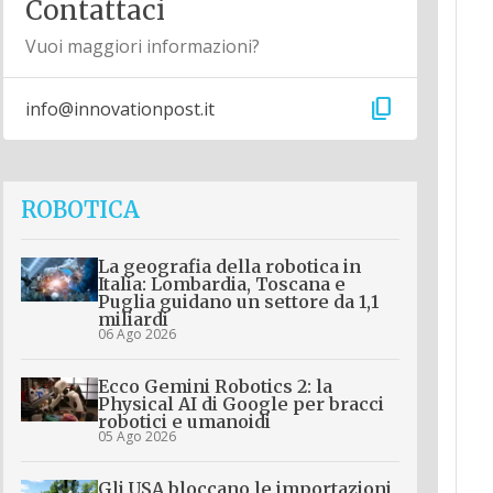
Contattaci
Vuoi maggiori informazioni?
content_copy
info@innovationpost.it
ROBOTICA
La geografia della robotica in
Italia: Lombardia, Toscana e
Puglia guidano un settore da 1,1
miliardi
06 Ago 2026
Ecco Gemini Robotics 2: la
Physical AI di Google per bracci
robotici e umanoidi
05 Ago 2026
Gli USA bloccano le importazioni