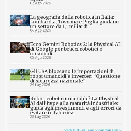
07 Ago 2026
La geografia della robotica in Italia:
Lombardia, Toscana e Puglia guidano
un settore da 1,1 miliardi
06 Ago 2026
Ecco Gemini Robotics 2: la Physical AI
di Google per bracci robotici e
umanoidi
05 Ago 2026
Gli USA bloccano le importazioni di
robot umanoidi e inverter: “Questione
di sicurezza nazionale”
29 Lug 2026
Robot, cobot o umanoide? La Physical
AI dall’hype alla maturità industriale:
guida agli investimenti e agli errori da
evitare in fabbrica
28 Lug 2026
Vedi tutti gli approfondimenti >