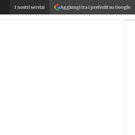
Aggiungi tra i preferiti su Google
Nasce l’Innovation Radar: in Europa è più facile co
I nostri servizi