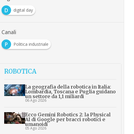
D
digital day
Canali
P
Politica industriale
ROBOTICA
La geografia della robotica in Italia:
Lombardia, Toscana e Puglia guidano
un settore da 1,1 miliardi
06 Ago 2026
Ecco Gemini Robotics 2: la Physical
AI di Google per bracci robotici e
umanoidi
05 Ago 2026