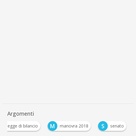
Argomenti
L
M
S
legge di bilancio
manovra 2018
senato