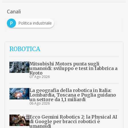
…
Canali
P
Politica industriale
ROBOTICA
Mitsubishi Motors punta sugli
umanoidi: sviluppo e test in fabbrica a
Kyoto
07 Ago 2026
La geografia della robotica in Italia:
Lombardia, Toscana e Puglia guidano
un settore da 1,1 miliardi
06 Ago 2026
Ecco Gemini Robotics 2: la Physical AI
di Google per bracci robotici e
umanoidi